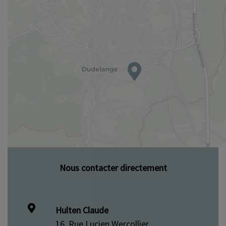
Nous contacter directement
Hulten Claude
16, Rue Lucien Wercollier